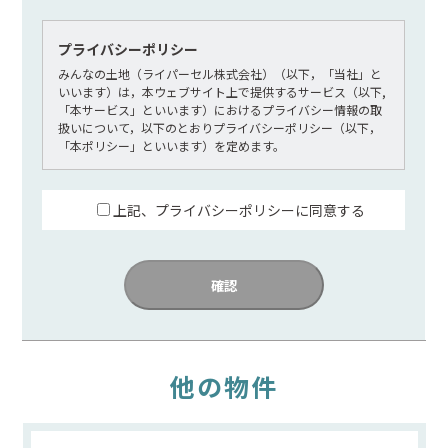
プライバシーポリシー
みんなの土地（ライパーセル株式会社）（以下，「当社」と
いいます）は，本ウェブサイト上で提供するサービス（以下,
「本サービス」といいます）におけるプライバシー情報の取
扱いについて，以下のとおりプライバシーポリシー（以下，
「本ポリシー」といいます）を定めます。
第1条（プライバシー情報）
上記、プライバシーポリシーに同意する
プライバシー情報のうち「個人情報」とは，個人情報保護法
にいう「個人情報」を指すものとし，生存する個人に関する
情報であって，当該情報に含まれる氏名，生年月日，住所，
確認
電話番号，連絡先その他の記述などにより特定の個人を識別
できる情報を指します。
プライバシー情報のうち「履歴情報および特性情報」とは，
上記に定める「個人情報」以外のものをいい，ご利用いただ
いたサービスやご購入いただいた商品，ご覧になったページ
他の物件
や広告の履歴，ユーザーが検索された検索キーワード，ご利
用日時，ご利用の方法，ご利用環境，郵便番号や性別，職
業，年齢，ユーザーのIPアドレス，クッキー情報，位置情
報，端末の個体識別情報などを指します。