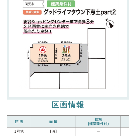
区画情報
価格
区 画
面 積
(建築条件付)
(
1号地
【済】
ー