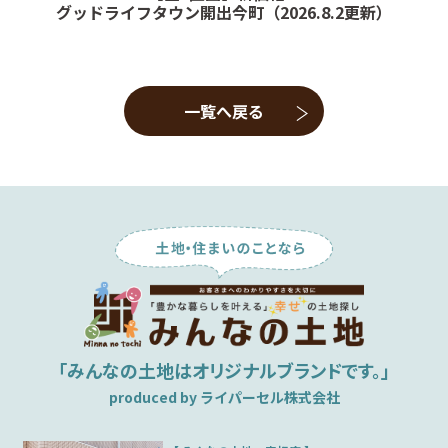
定するための情報を利用する目的
グッドライフタウン開出今町（2026.8.2更新）
（7）ユーザーからのお問い合わせに対応するために，お問い
合わせ内容や代金の請求に関する情報など当社がユーザーに
対してサービスを提供するにあたって必要となる情報や，ユ
ーザーのサービス利用状況，連絡先情報などを利用する目的
（8）上記の利用目的に付随する目的
一覧へ戻る
第4条（個人情報の第三者提供）
当社は，次に掲げる場合を除いて，あらかじめユーザーの同
意を得ることなく，第三者に個人情報を提供することはあり
ません。ただし，個人情報保護法その他の法令で認められる
場合を除きます。
（1）法令に基づく場合
（2）人の生命，身体または財産の保護のために必要がある場
合であって，本人の同意を得ることが困難であるとき
（3）公衆衛生の向上または児童の健全な育成の推進のために
特に必要がある場合であって，本人の同意を得ることが困難
であるとき
（4）国の機関もしくは地方公共団体またはその委託を受けた
「みんなの土地はオリジナルブランドです。」
者が法令の定める事務を遂行することに対して協力する必要
がある場合であって，本人の同意を得ることにより当該事務
produced by ライパーセル株式会社
の遂行に支障を及ぼすおそれがあるとき
（5）予め次の事項を告知あるいは公表をしている場合