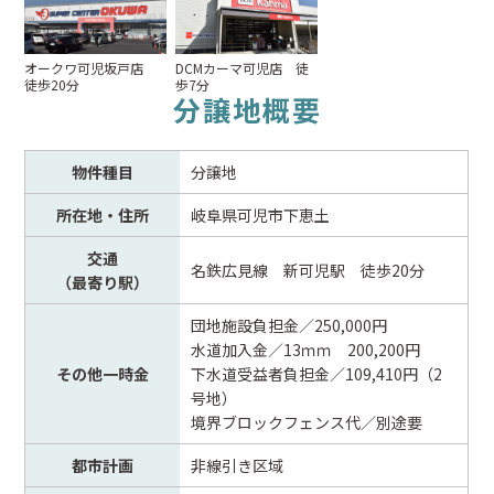
オークワ可児坂戸店
DCMカーマ可児店 徒
徒歩20分
歩7分
分譲地概要
物件種目
分譲地
所在地・住所
岐阜県可児市下恵土
交通
名鉄広見線 新可児駅 徒歩20分
（最寄り駅）
団地施設負担金／250,000円
水道加入金／13ｍｍ 200,200円
その他一時金
下水道受益者負担金／109,410円（2
号地）
境界ブロックフェンス代／別途要
都市計画
非線引き区域