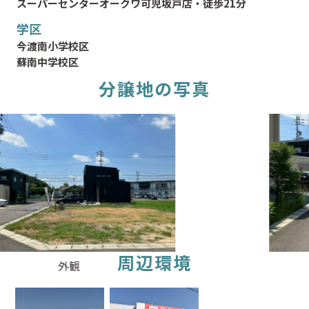
スーパーセンターオークワ可児坂戸店・徒歩21分
学区
今渡南小学校区
蘇南中学校区
分譲地の写真
周辺環境
前面道路