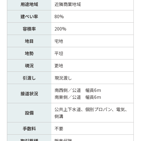
用途地域
近隣商業地域
建ぺい率
80%
容積率
200%
地目
宅地
地勢
平坦
現況
更地
引渡し
現況渡し
南西側／公道 幅員6m
接道状況
南東側／公道 幅員6m
公共上下水道、個別プロパン、電気、
設備
側溝
手数料
不要
取引態様
販売代理