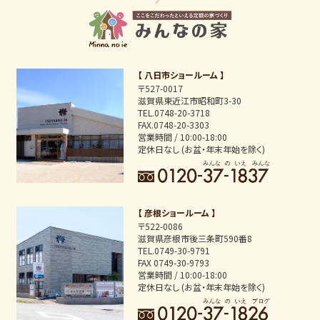
ては，1件あたり1,000円の手数料を申し受けます。
（1）本人または第三者の生命，身体，財産その他の権利利益
を害するおそれがある場合
（2）当社の業務の適正な実施に著しい支障を及ぼすおそれが
ある場合
（3）その他法令に違反することとなる場合
【 八日市ショールーム 】
前項の定めにかかわらず，履歴情報および特性情報などの個
〒527-0017
人情報以外の情報については，原則として開示いたしませ
滋賀県東近江市昭和町3-30
ん。
TEL.0748-20-3718
FAX.0748-20-3303
営業時間 / 10:00-18:00
第6条（個人情報の訂正および削除）
定休日なし (お盆・年末年始を除く)
ユーザーは，当社の保有する自己の個人情報が誤った情報で
ある場合には，当社が定める手続きにより，当社に対して個
人情報の訂正または削除を請求することができます。
当社は，ユーザーから前項の請求を受けてその請求に応じる
【 彦根ショールーム 】
必要があると判断した場合には，遅滞なく，当該個人情報の
〒522-0086
訂正または削除を行い，これをユーザーに通知します。
滋賀県彦根市後三条町590番8
TEL.0749-30-9791
FAX 0749-30-9793
営業時間 / 10:00-18:00
第7条（個人情報の利用停止など）
定休日なし (お盆・年末年始を除く)
当社は，本人から，個人情報が，利用目的の範囲を超えて取
り扱われているという理由，または不正の手段により取得さ
れたものであるという理由により，その利用の停止または消