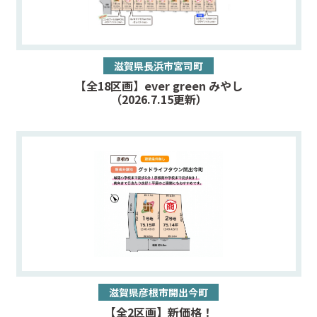
（1）ユーザーに自分の登録情報の閲覧や修正，利用状況の閲
覧を行っていただくために，氏名，住所，連絡先，支払方法
などの登録情報，利用されたサービスや購入された商品，お
よびそれらの代金などに関する情報を表示する目的
（2）ユーザーにお知らせや連絡をするためにメールアドレス
滋賀県長浜市宮司町
を利用する場合やユーザーに商品を送付したり必要に応じて
【全18区画】ever green みやし
連絡したりするため，氏名や住所などの連絡先情報を利用す
（2026.7.15更新）
る目的
（3）ユーザーの本人確認を行うために，氏名，生年月日，住
所，電話番号，銀行口座番号，クレジットカード番号，運転
免許証番号，配達証明付き郵便の到達結果などの情報を利用
する目的
（4）ユーザーに代金を請求するために，購入された商品名や
数量，利用されたサービスの種類や期間，回数，請求金額，
氏名，住所，銀行口座番号やクレジットカード番号などの支
払に関する情報などを利用する目的
（5）ユーザーが簡便にデータを入力できるようにするため
に，当社に登録されている情報を入力画面に表示させたり，
ユーザーのご指示に基づいて他のサービスなど（提携先が提
供するものも含みます）に転送したりする目的
（6）代金の支払を遅滞したり第三者に損害を発生させたりす
るなど，本サービスの利用規約に違反したユーザーや，不
滋賀県彦根市開出今町
正・不当な目的でサービスを利用しようとするユーザーの利
用をお断りするために，利用態様，氏名や住所など個人を特
【全2区画】新価格！