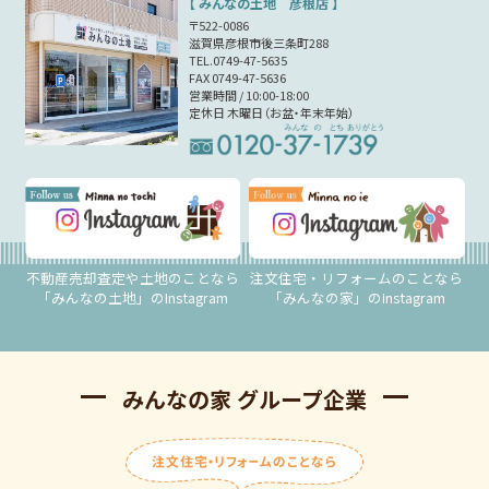
利用目的に第三者への提供を含むこと
【 みんなの土地 彦根店 】
第三者への提供の手段または方法
〒522-0086
本人の求めに応じて個人情報の第三者への提供を停止するこ
滋賀県彦根市後三条町288
と
TEL.0749-47-5635
FAX 0749-47-5636
前項の定めにかかわらず，次に掲げる場合は第三者には該当
営業時間 / 10:00-18:00
しないものとします。
定休日 木曜日（お盆・年末年始）
（1）当社が利用目的の達成に必要な範囲内において個人情報
の取扱いの全部または一部を委託する場合
（2）合併その他の事由による事業の承継に伴って個人情報が
提供される場合
（3）個人情報を特定の者との間で共同して利用する場合であ
って，その旨並びに共同して利用される個人情報の項目，共
同して利用する者の範囲，利用する者の利用目的および当該
個人情報の管理について責任を有する者の氏名または名称に
ついて，あらかじめ本人に通知し，または本人が容易に知り
不動産売却査定や土地のことなら
注文住宅・リフォームのことなら
得る状態に置いているとき
「みんなの土地」のInstagram
「みんなの家」のInstagram
第5条（個人情報の開示）
当社は，本人から個人情報の開示を求められたときは，本人
みんなの家 グループ企業
に対し，遅滞なくこれを開示します。ただし，開示すること
により次のいずれかに該当する場合は，その全部または一部
を開示しないこともあり，開示しない決定をした場合には，
その旨を遅滞なく通知します。なお，個人情報の開示に際し