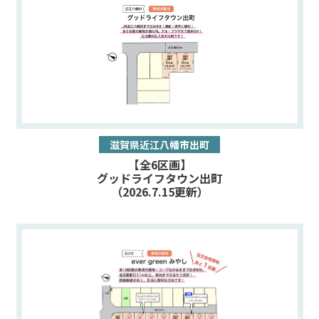
第2条（プライバシー情報の収集方法）
当社は，ユーザーが利用登録をする際に氏名，生年月日，住
所，電話番号，メールアドレス，銀行口座番号，クレジット
カード番号，運転免許証番号などの個人情報をお尋ねするこ
とがあります。また，ユーザーと提携先などとの間でなされ
たユーザーの個人情報を含む取引記録や，決済に関する情報
を当社の提携先（情報提供元，広告主，広告配信先などを含
みます。以下，｢提携先｣といいます）などから収集すること
があります。
滋賀県近江八幡市出町
当社は，ユーザーについて，利用したサービスやソフトウエ
【全6区画】
ア，購入した商品，閲覧したページや広告の履歴，検索した
グッドライフタウン出町
検索キーワード，利用日時，利用方法，利用環境（携帯端末
（2026.7.15更新）
を通じてご利用の場合の当該端末の通信状態，利用に際して
の各種設定情報なども含みます），IPアドレス，クッキー情
報，位置情報，端末の個体識別情報などの履歴情報および特
性情報を，ユーザーが当社や提携先のサービスを利用しまた
はページを閲覧する際に収集します。
第3条（個人情報を収集・利用する目的）
当社が個人情報を収集・利用する目的は，以下のとおりで
す。